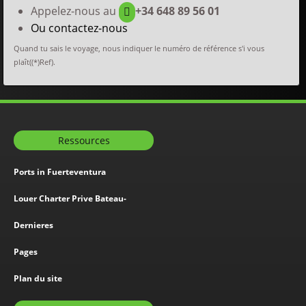
Appelez-nous au
+34 648 89 56 01
Ou contactez-nous
Quand tu sais le voyage, nous indiquer le numéro de référence s'i vous
plaît((*)Ref).
Ressources
Ports in Fuerteventura
Louer Charter Prive Bateau-
Dernieres
Pages
Plan du site