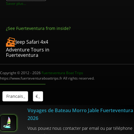
Savor plus...
¿See Fuerteventura from inside?
Jeep Safari 4x4
Adventure Tours in
Fuerteventura
Copyright © 2012 - 2026
Fuerteventura Boat Trips
https://www.fuerteventuraboattrips.fr All rights reserved.
Francais
€
Voyages de Bateau Morro Jable Fuerteventura
Interm.Turistico: I-0004012.1
2026
Vous pouvez nous contacter par email ou par téléphone