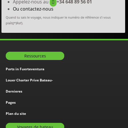
Appelez-nous au
+34 648 89 56 01
Ou contactez-nous
Quand tu sais le voyage, nous indiquer le numéro de référence s'i vous
plaît((*)Ref).
Ressources
Ports in Fuerteventura
Louer Charter Prive Bateau-
Dernieres
Pages
Plan du site
Voyages de bateau