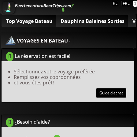
€
FR
Top Voyage Bateau
Dauphins Baleines Sorties
V
VOYAGES EN BATEAU
La réservation est facile!
Sélectionnez votre voyage préférée
Remplissez vos coordonnées
et vous êtes prêt!
Guide d'achat
¿Besoin d'aide?