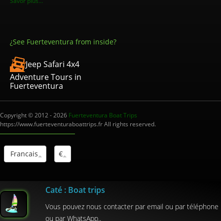
Savor plus...
¿See Fuerteventura from inside?
Jeep Safari 4x4
Adventure Tours in
Fuerteventura
Copyright © 2012 - 2026
Fuerteventura Boat Trips
https://www.fuerteventuraboattrips.fr All rights reserved.
Francais
€
Interm.Turistico: I-0004012.1
Caté : Boat trips
Vous pouvez nous contacter par email ou par téléphone
ou par WhatsApp..